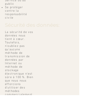
Service ou du
public
Se protéger
contre la
responsabilité
civile
Sécurité des données:
La sécurité de vos
données nous
tient à cœur.
Toutefois,
n’oubliez pas
qu’aucune
méthode de
transmission de
données par
Internet ou
méthode de
stockage
électronique n’est
sûre à 100 %. Bien
que nous nous
efforcions
d’utiliser des
méthodes
commercialement
acceptables pour
protéger vos
Données à
Caractère