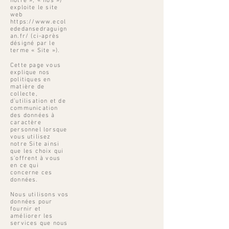
notre », « nos »)
exploite le site
web
https://www.ecol
ededansedraguign
an.fr/
(ci-après
désigné par le
terme « Site »).
Cette page vous
explique nos
politiques en
matière de
collecte,
d’utilisation et de
communication
des données à
caractère
personnel lorsque
vous utilisez
notre Site ainsi
que les choix qui
s’offrent à vous
en ce qui
concerne ces
données.
Nous utilisons vos
données pour
fournir et
améliorer les
services que nous