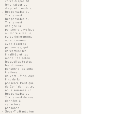
votre dispositif
(ordinateur ou
dispositif mobile).
Responsable du
Traitement :
Responsable du
Traitement
désigne la
personne physique
ou morale (seule,
ou conjointement
ou en commun
avec d’autres
personnes) qui
détermine les
finalités et les
modalités selon
lesquelles toutes
les données
personnelles sont
traitées ou
doivent l’être. Aux
fins de la
présente Politique
de Confidentialité,
nous sommes un
Responsable du
Traitement de vos
données à
caractère
personnel.
Sous-Traitants (ou