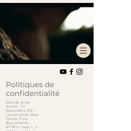
Politiques de
confidentialité
Date de prise
d’effet : 01
Septembre 2021
L’association Deux
Temps Trois
Mouvements -
DTTM (« nous », «