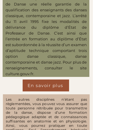
de Danse une réelle garantie de la
qualification des enseignants des danses
classique, contemporaine et jazz. L’arrêté
du 11 avril 1995 fixe les modalités de
délivrance du diplôme d’État de
Professeur de Danse. C’est ainsi que
l’entrée en formation au diplôme d’État
est subordonnée à la réussite d’un examen
d’aptitude technique comportant trois
option danse classique, danse
contemporaine et danse jazz. Pour plus de
renseignements, consulter le site
culture.gouv.fr.
En savoir plus
Les autres disciplines n’étant pas
règlementées, vous pouvez vous assurer que
toute personne rétribuée pour transmettre
de la danse, dispose d’une formation
pédagogique adaptée et de connaissances
suffisantes en anatomie et en physiologie.
Ainsi, vous pourrez pratiquer en toute
confiance. Seul l’encadrement bénévole