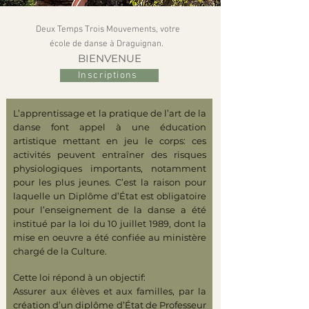
Deux Temps Trois Mouvements, votre
école de danse à Draguignan.
BIENVENUE
Inscriptions
L’apprentissage et la pratique de l’art de la
danse font appel à une éducation
artistique mettant en jeu le corps: ces
activités peuvent entraîner des risques
physiologiques importants, notamment
pour les plus jeunes. C’est la raison pour
laquelle un Diplôme d’État est obligatoire
pour l’enseignement de la danse a été
institué par la loi du 10 juillet 1989, dont la
mise en oeuvre a été confiée au ministère
chargé de la Culture.
Cette loi répond à un objectif:
Assurer aux élèves et aux familles, par la
création d’un diplôme d’État de Professeur